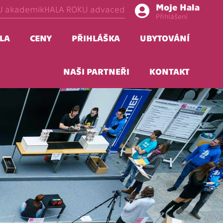
Moje Hala
U akademik
HALA ROKU advaced
Přihlášení
LA
CENY
PŘIHLÁŠKA
UBYTOVÁNÍ
NAŠI PARTNEŘI
KONTAKT