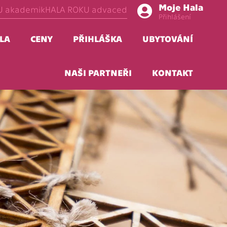
Moje Hala
U akademik
HALA ROKU advaced
Přihlášení
LA
CENY
PŘIHLÁŠKA
UBYTOVÁNÍ
NAŠI PARTNEŘI
KONTAKT