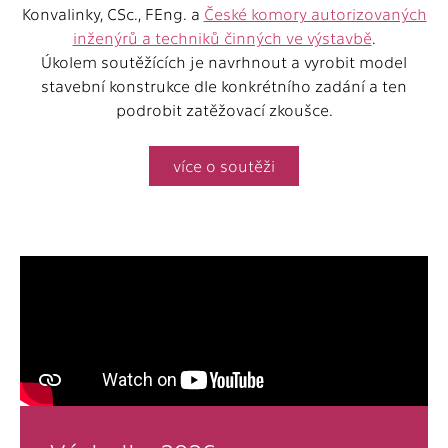
Konvalinky, CSc., FEng. a
České komory autorizovaných
inženýrů a techniků činných ve výstavbě
.
Úkolem soutěžících je navrhnout a vyrobit model
stavební konstrukce dle konkrétního zadání a ten
podrobit zatěžovací zkoušce.
více o soutěži